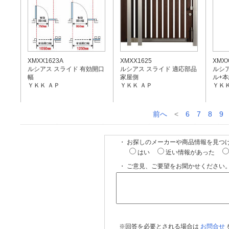
XMXX1623A
XMXX1625
XMXX
ルシアス スライド 有効開口
ルシアス スライド 適応部品
ルシ
幅
家屋側
ル+
ＹＫＫ ＡＰ
ＹＫＫ ＡＰ
ＹＫＫ
前へ
<
6
7
8
9
・ お探しのメーカーや商品情報を見つ
はい
近い情報があった
・ ご意見、ご要望をお聞かせください。
※回答を必要とされる場合は
お問合せ