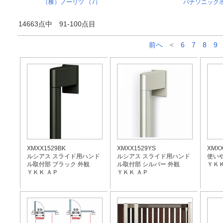
（株）ノーリツ （7）
パナソニックホ
14663点中 91-100点目
前へ
<
6
7
8
9
XMXX1529BK
XMXX1529YS
XMXX
ルシアス スライド用ハンド
ルシアス スライド用ハンド
使い
ル取付部 ブラック 外観
ル取付部 シルバー 外観
ＹＫＫ
ＹＫＫ ＡＰ
ＹＫＫ ＡＰ