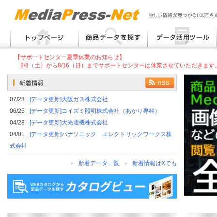
フリーワード検索
提案書 / 帳票作成
【サポートセンター夏季休業のお知らせ】
8/8（土）から8/16（日）までサポートセンターは休業させていただきま
メーカー別検索
チラシ作成
その他
07/23
[データ更新]大阪ガス株式会社
06/25
[データ更新]コイズミ照明株式会社（あかり専科）
04/28
[データ更新]大光電機株式会社
04/01
[データ更新]パナソニック エレクトリックワークス株
式会社
新着データ一覧
新着情報はXでも