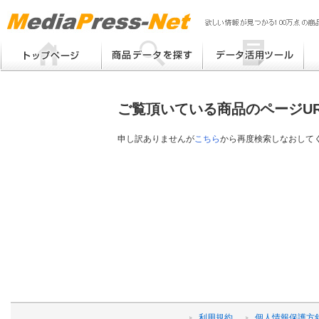
MP
Me
フリーワード検索
提案書 / 帳票作成
Me
メーカー別検索
チラシ作成
Me
ブ
ご覧頂いている商品のページU
eB
その他
プ
提
申し訳ありませんが
こちら
から再度検索しなおして
帳
利用規約
個人情報保護方