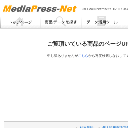
MP
Me
フリーワード検索
提案書 / 帳票作成
Me
メーカー別検索
チラシ作成
Me
ブ
ご覧頂いている商品のページU
eB
その他
プ
提
申し訳ありませんが
こちら
から再度検索しなおして
帳
利用規約
個人情報保護方