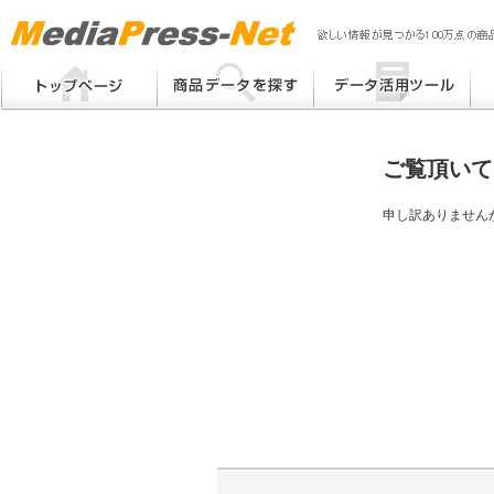
MP
Me
フリーワード検索
提案書 / 帳票作成
Me
メーカー別検索
チラシ作成
Me
ブ
ご覧頂いて
eB
その他
プ
提
申し訳ありません
帳