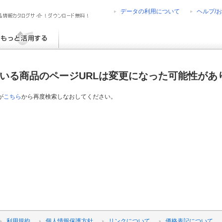
データの利用について
ヘルプ/
ress6
diaPress
diaPress-Net de PON!
diaPress-Net de チラシ
ログ TOP30
いる商品のページURLは変更になった可能性があ
-ROM
ラグインライブラリ
案書ひな型ライブラリ
が
こちら
から再度検索しなおしてください。
票ひな型ライブラリ
利用規約
個人情報保護方針
リンクについて
価格表記について