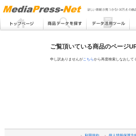
MP
Me
フリーワード検索
提案書 / 帳票作成
Me
メーカー別検索
チラシ作成
Me
ブ
ご覧頂いている商品のページU
eB
その他
プ
提
申し訳ありませんが
こちら
から再度検索しなおして
帳
利用規約
個人情報保護方