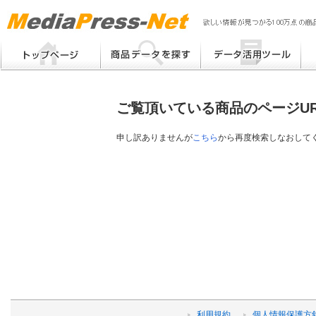
MP
Me
フリーワード検索
提案書 / 帳票作成
Me
メーカー別検索
チラシ作成
Me
ブ
ご覧頂いている商品のページU
eB
その他
プ
提
申し訳ありませんが
こちら
から再度検索しなおして
帳
利用規約
個人情報保護方