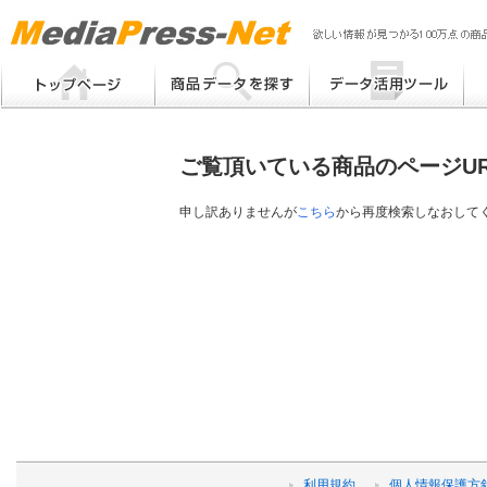
MP
Me
フリーワード検索
提案書 / 帳票作成
Me
メーカー別検索
チラシ作成
Me
ブ
ご覧頂いている商品のページU
eB
その他
プ
提
申し訳ありませんが
こちら
から再度検索しなおして
帳
利用規約
個人情報保護方