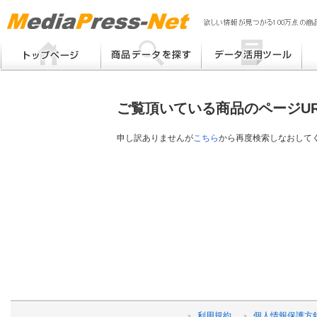
MP
Me
フリーワード検索
提案書 / 帳票作成
Me
メーカー別検索
チラシ作成
Me
ブ
ご覧頂いている商品のページU
eB
その他
プ
提
申し訳ありませんが
こちら
から再度検索しなおして
帳
利用規約
個人情報保護方