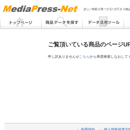
MP
Me
フリーワード検索
提案書 / 帳票作成
Me
メーカー別検索
チラシ作成
Me
ブ
ご覧頂いている商品のページU
eB
その他
プ
提
申し訳ありませんが
こちら
から再度検索しなおして
帳
利用規約
個人情報保護方