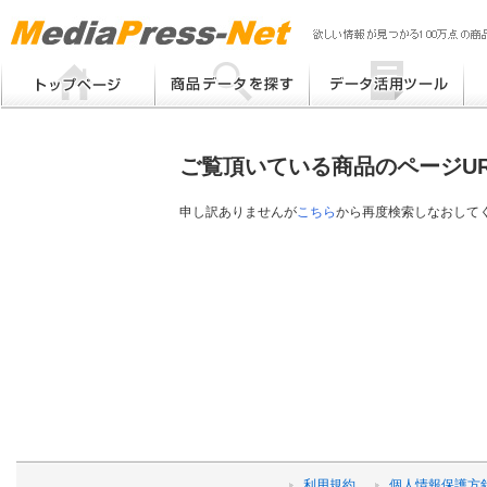
MP
Me
フリーワード検索
提案書 / 帳票作成
Me
メーカー別検索
チラシ作成
Me
ブ
ご覧頂いている商品のページU
eB
その他
プ
提
申し訳ありませんが
こちら
から再度検索しなおして
帳
利用規約
個人情報保護方