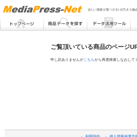
MP
Me
フリーワード検索
提案書 / 帳票作成
Me
メーカー別検索
チラシ作成
Me
ブ
ご覧頂いている商品のページU
eB
その他
プ
提
申し訳ありませんが
こちら
から再度検索しなおして
帳
利用規約
個人情報保護方