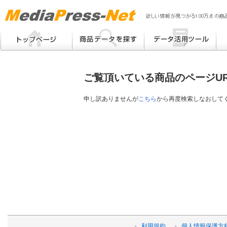
MP
Me
フリーワード検索
提案書 / 帳票作成
Me
メーカー別検索
チラシ作成
Me
ブ
ご覧頂いている商品のページU
eB
その他
プ
提
申し訳ありませんが
こちら
から再度検索しなおして
帳
利用規約
個人情報保護方