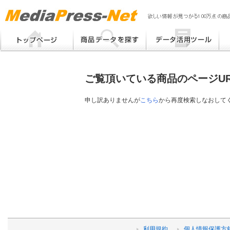
MP
Me
フリーワード検索
提案書 / 帳票作成
Me
メーカー別検索
チラシ作成
Me
ブ
ご覧頂いている商品のページU
eB
その他
プ
提
申し訳ありませんが
こちら
から再度検索しなおして
帳
利用規約
個人情報保護方