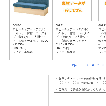
60820
60821
6082
ロビーチェアー〈テグル〉
ロビーチェアー〈テグル〉
ロビ
布張り 背付・ハイタイ
布張り 背付・ハイタイ
布張
プ 収納なし 2人掛ワイ
プ 収納なし 2人掛ワイ
プ 
ド 台輪ナチュラル 81LC
ド 台輪ウォールナット
輪ナチ
-H125F-□
81LC-H125F-□
-□
389070 円
389070 円
3193
ライオン事務器
ライオン事務器
ライ
前へ
<
5
6
7
8
・ お探しのメーカーや商品情報を見つ
はい
近い情報があった
・ ご意見、ご要望をお聞かせください。