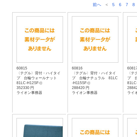
前へ
<
5
6
7
8
60815
60816
6081
〈テグル〉背付・ハイタイ
〈テグル〉背付・ハイタイ
〈テ
プ 台輪ウォールナット
プ 台輪ナチュラル 81LC
プ 
81LC-H12SF-□
-H115SF-□
81LC
352330 円
288420 円
2884
ライオン事務器
ライオン事務器
ライ