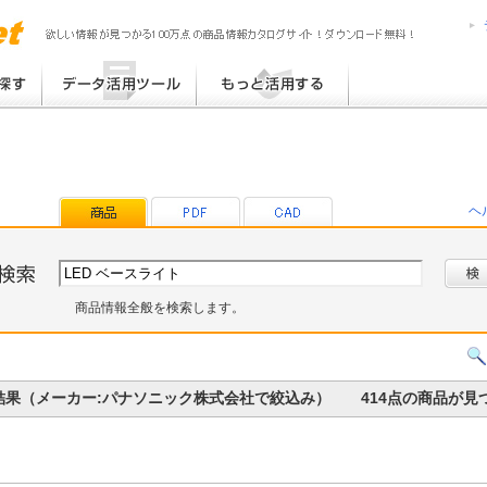
MPress6
MediaPress
提案書 / 帳票作成
MediaPress-Net de PON!
チラシ作成
MediaPress-Net de チラシ
ブログ TOP30
eB-ROM
その他
プラグインライブラリ
提案書ひな型ライブラリ
ヘ
帳票ひな型ライブラリ
商品情報全般を検索します。
の検索結果（メーカー:パナソニック株式会社で絞込み） 414点の商品が