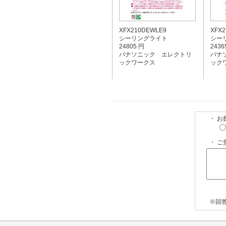
XFX210DEWLE9
XFX2
シーリングライト
シー
24805 円
2436
パナソニック エレクトリ
パナ
ックワークス
ック
・ 
・ ご
※回