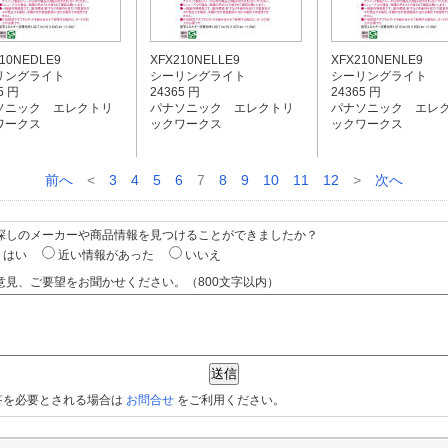
10NEDLE9
XFX210NELLE9
XFX210NENLE9
リングライト
シーリングライト
シーリングライト
5 円
24365 円
24365 円
ソニック エレクトリ
パナソニック エレクトリ
パナソニック エレ
ワークス
ックワークス
ックワークス
前へ
<
3
4
5
6
7
8
9
10
11
12
>
次へ
お探しのメーカーや商品情報を見つけることができましたか？
はい
近い情報があった
いいえ
意見、ご要望をお聞かせください。（800文字以内）
答を必要とされる場合は
お問合せ
をご利用ください。