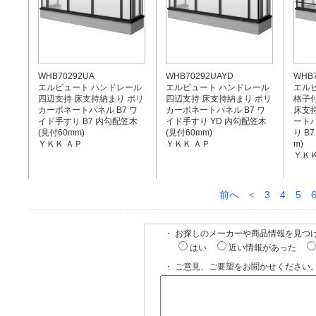
WHB70292UA
WHB70292UAYD
WHB7
エルビュート ハンドレール
エルビュート ハンドレール
エル
四辺支持 床支持納まり ポリ
四辺支持 床支持納まり ポリ
格子付
カーボネートパネル B7 ワ
カーボネートパネル B7 ワ
床支
イド手すり B7 内勾配笠木
イド手すり YD 内勾配笠木
ートパ
(見付60mm)
(見付60mm)
り B
ＹＫＫ ＡＰ
ＹＫＫ ＡＰ
m)
ＹＫＫ
前へ
<
3
4
5
・ お探しのメーカーや商品情報を見つ
はい
近い情報があった
・ ご意見、ご要望をお聞かせください。