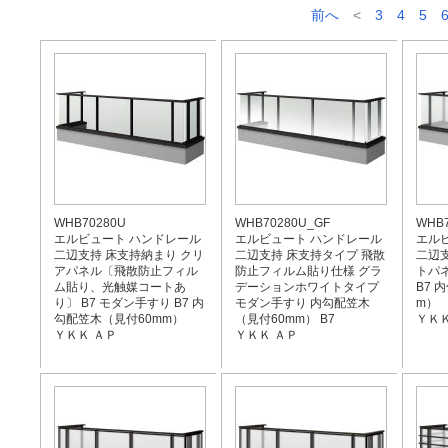
前へ
<
3
4
5
WHB70280U
WHB70280U_GF
WHB7
エルビュート ハンドレール
エルビュート ハンドレール
エル
二辺支持 床支持納まり クリ
二辺支持 床支持タイプ 飛散
二辺支
アパネル〔飛散防止フィル
防止フィルム貼り仕様 グラ
トパネ
ム貼り、光触媒コートあ
デーションホワイトタイプ
B7 
り〕 B7 モダン手すり B7 内
モダン手すり 内勾配笠木
m）
勾配笠木（見付60mm）
（見付60mm） B7
ＹＫＫ
ＹＫＫ ＡＰ
ＹＫＫ ＡＰ