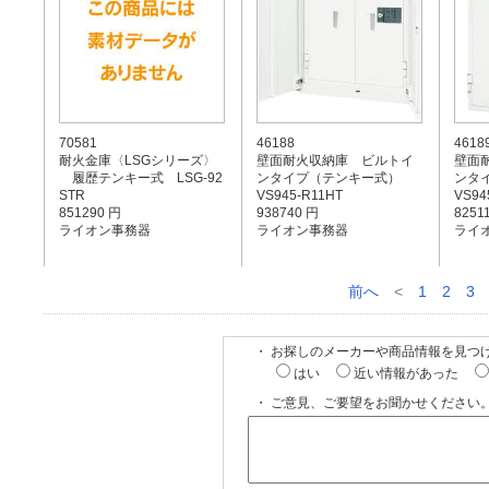
70581
46188
4618
耐火金庫〈LSGシリーズ〉
壁面耐火収納庫 ビルトイ
壁面
履歴テンキー式 LSG-92
ンタイプ（テンキー式）
ンタ
STR
VS945-R11HT
VS94
851290 円
938740 円
8251
ライオン事務器
ライオン事務器
ライ
前へ
<
1
2
3
・ お探しのメーカーや商品情報を見つ
はい
近い情報があった
・ ご意見、ご要望をお聞かせください。