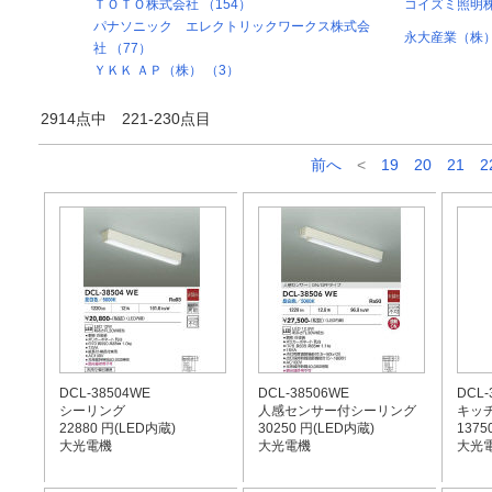
ＴＯＴＯ株式会社 （154）
コイズミ照明株
パナソニック エレクトリックワークス株式会
永大産業（株）
社 （77）
ＹＫＫ ＡＰ（株） （3）
2914点中 221-230点目
前へ
<
19
20
21
2
DCL-38504WE
DCL-38506WE
DCL-
シーリング
人感センサー付シーリング
キッ
22880 円(LED内蔵)
30250 円(LED内蔵)
1375
大光電機
大光電機
大光