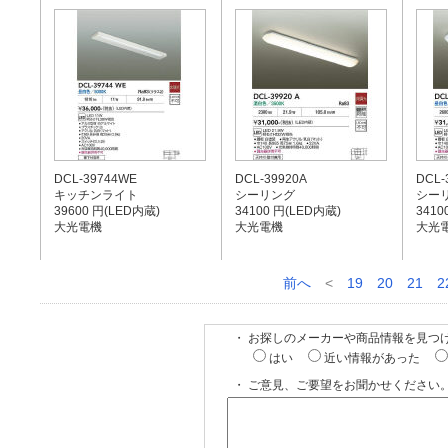
DCL-39744WE
DCL-39920A
DCL-
キッチンライト
シーリング
シー
39600 円(LED内蔵)
34100 円(LED内蔵)
3410
大光電機
大光電機
大光
前へ
<
19
20
21
2
・ お探しのメーカーや商品情報を見つ
はい
近い情報があった
・ ご意見、ご要望をお聞かせください。