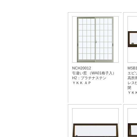
NCH20012
MSB1
引違い窓 （WA01格子入）
エピソ
H2：プラチナステン
高所
ＹＫＫ ＡＰ
レス仕
閉
ＹＫＫ