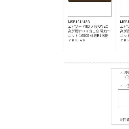
MSB12114SB
MSB1
エピソードII防火窓 GNEO
エピソ
高所用すべり出し窓 電動ユ
高所
ニット 16505 外観B1 ※開
ニット
ＹＫＫ ＡＰ
ＹＫＫ
・ 
・ ご
※回