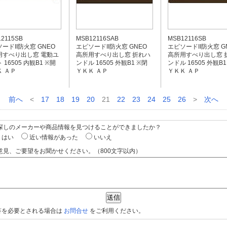
2115SB
MSB12116SAB
MSB12116SB
ードII防火窓 GNEO
エピソードII防火窓 GNEO
エピソードII防火窓 G
用すべり出し窓 電動ユ
高所用すべり出し窓 折れハ
高所用すべり出し窓 
 16505 内観B1 ※開
ンドル 16505 外観B1 ※閉
ンドル 16505 外観B1
 ＡＰ
ＹＫＫ ＡＰ
ＹＫＫ ＡＰ
前へ
<
17
18
19
20
21
22
23
24
25
26
>
次へ
お探しのメーカーや商品情報を見つけることができましたか？
はい
近い情報があった
いいえ
意見、ご要望をお聞かせください。（800文字以内）
答を必要とされる場合は
お問合せ
をご利用ください。