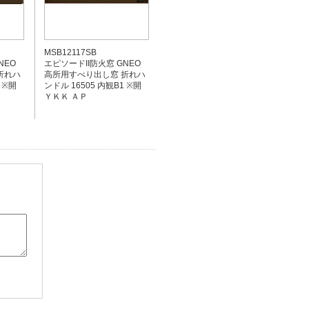
MSB12117SB
NEO
エピソードII防火窓 GNEO
折れハ
高所用すべり出し窓 折れハ
 ※開
ンドル 16505 内観B1 ※開
ＹＫＫ ＡＰ