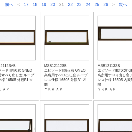
前へ
<
17
18
19
20
21
22
23
24
25
26
>
次へ
2112SAB
MSB12112SB
MSB12113SB
ードII防火窓 GNEO
エピソードII防火窓 GNEO
エピソードII防火窓 G
用すべり出し窓 ループ
高所用すべり出し窓 ループ
高所用すべり出し窓 
様 16505 外観B1 ※
レス仕様 16505 外観B1 ※
レス仕様 16505 内観B
開
開
 ＡＰ
ＹＫＫ ＡＰ
ＹＫＫ ＡＰ