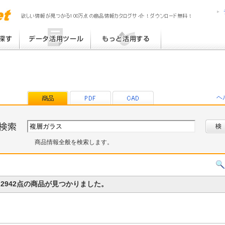
MPress6
MediaPress
提案書 / 帳票作成
MediaPress-Net de PON!
チラシ作成
MediaPress-Net de チラシ
ブログ TOP30
eB-ROM
その他
プラグインライブラリ
提案書ひな型ライブラリ
ヘ
帳票ひな型ライブラリ
商品情報全般を検索します。
2942点の商品が見つかりました。