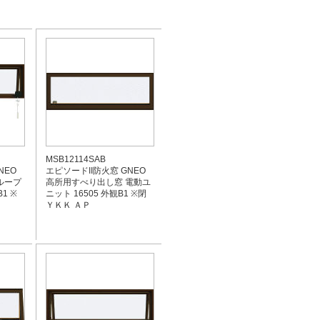
MSB12114SAB
NEO
エピソードII防火窓 GNEO
ループ
高所用すべり出し窓 電動ユ
1 ※
ニット 16505 外観B1 ※閉
ＹＫＫ ＡＰ