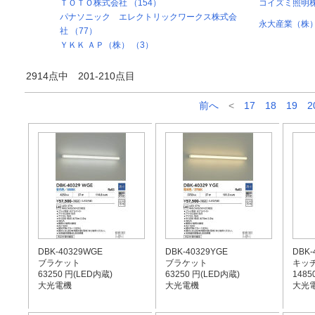
ＴＯＴＯ株式会社 （154）
コイズミ照明株
パナソニック エレクトリックワークス株式会
永大産業（株）
社 （77）
ＹＫＫ ＡＰ（株） （3）
2914点中 201-210点目
前へ
<
17
18
19
2
DBK-40329WGE
DBK-40329YGE
DBK-
ブラケット
ブラケット
キッ
63250 円(LED内蔵)
63250 円(LED内蔵)
1485
大光電機
大光電機
大光