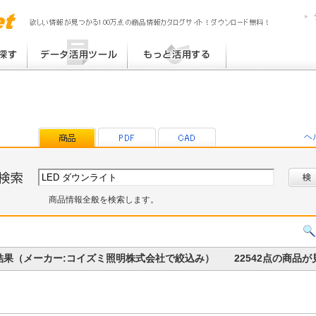
MPress6
MediaPress
提案書 / 帳票作成
MediaPress-Net de PON!
チラシ作成
MediaPress-Net de チラシ
ブログ TOP30
eB-ROM
その他
プラグインライブラリ
提案書ひな型ライブラリ
ヘ
帳票ひな型ライブラリ
商品情報全般を検索します。
検索結果（メーカー:コイズミ照明株式会社で絞込み） 22542点の商品