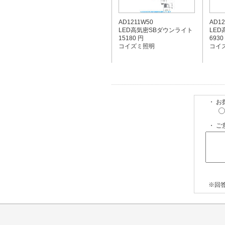
AD1211W50
AD12
LED高気密SBダウンライト
LE
15180 円
6930
コイズミ照明
コイ
・ 
・ ご
※回