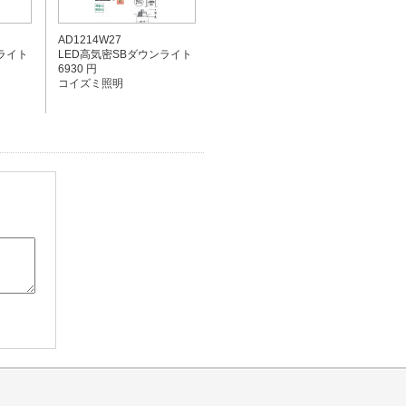
AD1214W27
ライト
LED高気密SBダウンライト
6930 円
コイズミ照明