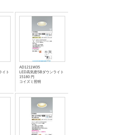
AD1211W35
ライト
LED高気密SBダウンライト
15180 円
コイズミ照明