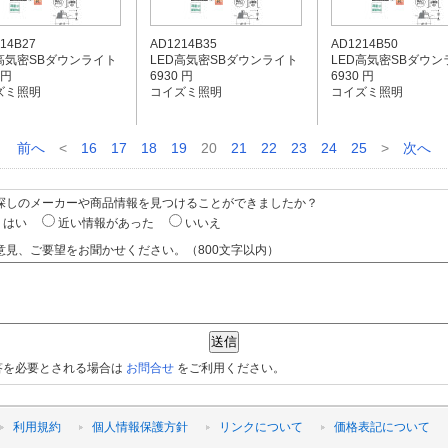
14B27
AD1214B35
AD1214B50
D高気密SBダウンライト
LED高気密SBダウンライト
LED高気密SBダウン
 円
6930 円
6930 円
ズミ照明
コイズミ照明
コイズミ照明
前へ
<
16
17
18
19
20
21
22
23
24
25
>
次へ
お探しのメーカーや商品情報を見つけることができましたか？
はい
近い情報があった
いいえ
意見、ご要望をお聞かせください。（800文字以内）
答を必要とされる場合は
お問合せ
をご利用ください。
利用規約
個人情報保護方針
リンクについて
価格表記について