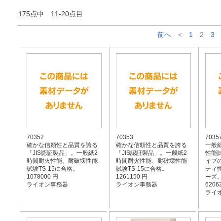
175点中 11-20点目
前へ
<
1
2
3
70352
70353
7035
確かな信頼性と品質を誇る
確かな信頼性と品質を誇る
一般
「JIS認証製品」。一般紙2
「JIS認証製品」。一般紙2
性能試
時間耐火性能、耐破壊性能
時間耐火性能、耐破壊性能
イプ
試験TS-15に合格。
試験TS-15に合格。
ティ
1078000 円
1261150 円
ーズ
ライオン事務器
ライオン事務器
6206
ライ