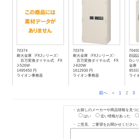
70374
70378
7045
耐火金庫〈FXJシリーズ〉
耐火金庫〈FXJシリーズ〉
顔認
百万変換ダイヤル式 FX
百万変換ダイヤル式 FX
Gシ
J-526W
J-620W
金庫 
1495450 円
1612930 円
9533
ライオン事務器
ライオン事務器
ライ
前へ
<
1
2
3
・ お探しのメーカーや商品情報を見つ
はい
近い情報があった
・ ご意見、ご要望をお聞かせください。