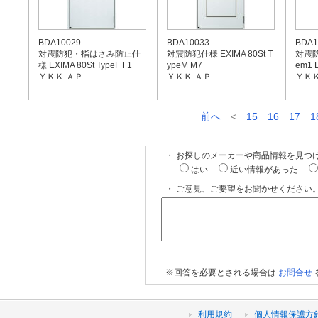
BDA10029
BDA10033
BDA1
対震防犯・指はさみ防止仕
対震防犯仕様 EXIMA 80St T
対震防犯
様 EXIMA 80St TypeF F1
ypeM M7
em1 
ＹＫＫ ＡＰ
ＹＫＫ ＡＰ
ＹＫＫ
前へ
<
15
16
17
1
・ お探しのメーカーや商品情報を見つ
はい
近い情報があった
・ ご意見、ご要望をお聞かせください。
※回答を必要とされる場合は
お問合せ
利用規約
個人情報保護方