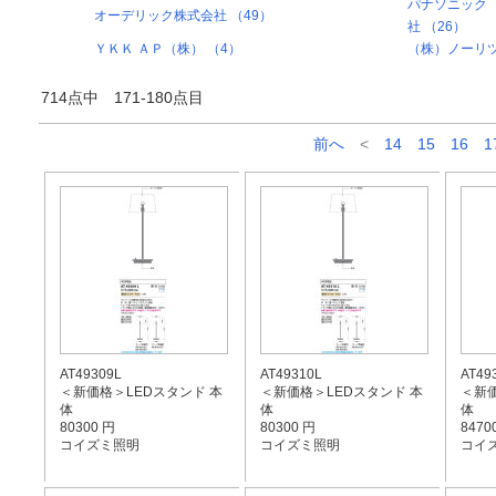
パナソニック
オーデリック株式会社 （49）
社 （26）
ＹＫＫ ＡＰ（株） （4）
（株）ノーリツ
714点中 171-180点目
前へ
<
14
15
16
1
AT49309L
AT49310L
AT49
＜新価格＞LEDスタンド 本
＜新価格＞LEDスタンド 本
＜新価
体
体
体
80300 円
80300 円
8470
コイズミ照明
コイズミ照明
コイ