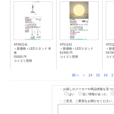
AT49314L
AT51162
AT51
＜新価格＞LEDスタンド 本
＜新価格＞LEDスタンド
＜新
体
62480 円
5478
55000 円
コイズミ照明
コイ
コイズミ照明
前へ
<
14
15
16
1
・ お探しのメーカーや商品情報を見つ
はい
近い情報があった
・ ご意見、ご要望をお聞かせください。