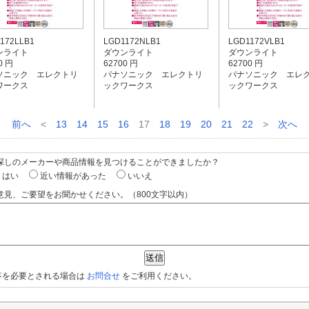
172LLB1
LGD1172NLB1
LGD1172VLB1
ンライト
ダウンライト
ダウンライト
0 円
62700 円
62700 円
ソニック エレクトリ
パナソニック エレクトリ
パナソニック エレ
ワークス
ックワークス
ックワークス
前へ
<
13
14
15
16
17
18
19
20
21
22
>
次へ
お探しのメーカーや商品情報を見つけることができましたか？
はい
近い情報があった
いいえ
意見、ご要望をお聞かせください。（800文字以内）
答を必要とされる場合は
お問合せ
をご利用ください。