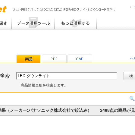
MPress6
MediaPress
提案書 / 帳票作成
MediaPress-Net de PON!
チラシ作成
MediaPress-Net de チラシ
ブログ TOP30
eB-ROM
その他
プラグインライブラリ
提案書ひな型ライブラリ
ヘ
帳票ひな型ライブラリ
商品情報全般を検索します。
の検索結果（メーカー:パナソニック株式会社で絞込み） 2468点の商品が