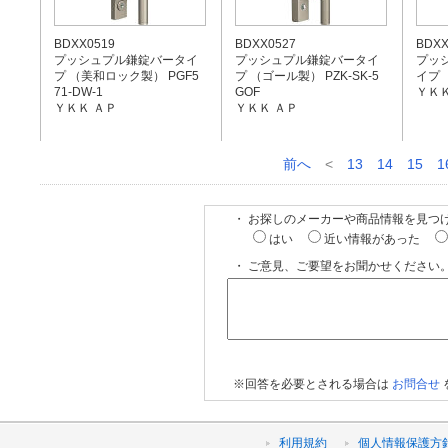
BDXX0519
BDXX0527
BDXX
プッシュプル鎌錠バータイ
プッシュプル鎌錠バータイ
プッ
プ （美和ロック製） PGF5
プ （ゴール製） PZK-SK-5
イプ
71-DW-1
GOF
ＹＫＫ
ＹＫＫ ＡＰ
ＹＫＫ ＡＰ
前へ
<
13
14
15
1
・ お探しのメーカーや商品情報を見つ
はい
近い情報があった
・ ご意見、ご要望をお聞かせください。
※回答を必要とされる場合は
お問合せ
利用規約
個人情報保護方