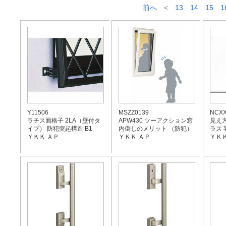
前へ
<
13
14
15
1
Y11506
MSZZ0139
NCXX
ラチス面格子 2LA（壁付タ
APW430 ツーアクション窓
見え
イプ） 防犯突起構造 B1
内倒しのメリット （防犯）
ラス
ＹＫＫ ＡＰ
ＹＫＫ ＡＰ
ＹＫＫ