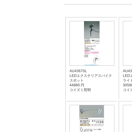
AU43670L
AU43
LEDエクステリアスパイク
LE
スポット
ライ
44880 円
3058
コイズミ照明
コイ