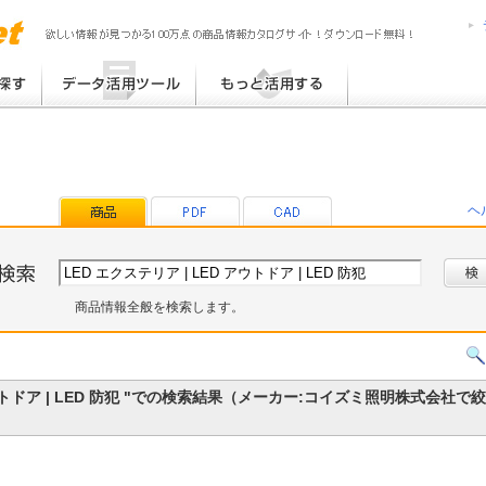
MPress6
MediaPress
提案書 / 帳票作成
MediaPress-Net de PON!
チラシ作成
MediaPress-Net de チラシ
ブログ TOP30
eB-ROM
その他
プラグインライブラリ
提案書ひな型ライブラリ
ヘ
帳票ひな型ライブラリ
商品情報全般を検索します。
D アウトドア | LED 防犯 "での検索結果（メーカー:コイズミ照明株式会