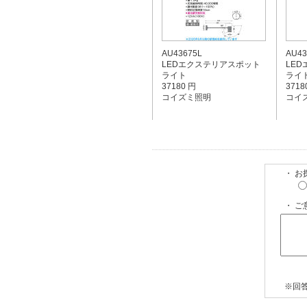
AU43675L
AU43
LEDエクステリアスポット
LE
ライト
ライ
37180 円
3718
コイズミ照明
コイ
・ 
・ ご
※回