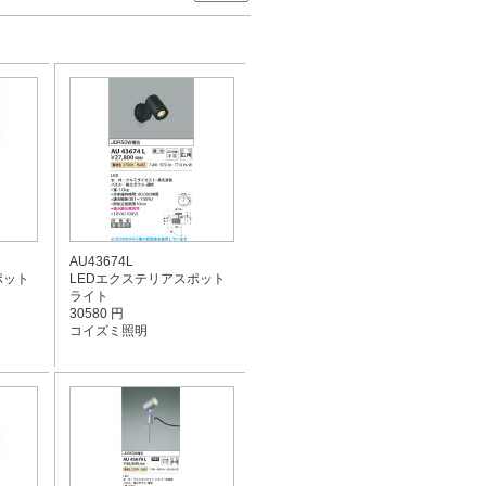
AU43674L
ポット
LEDエクステリアスポット
ライト
30580 円
コイズミ照明