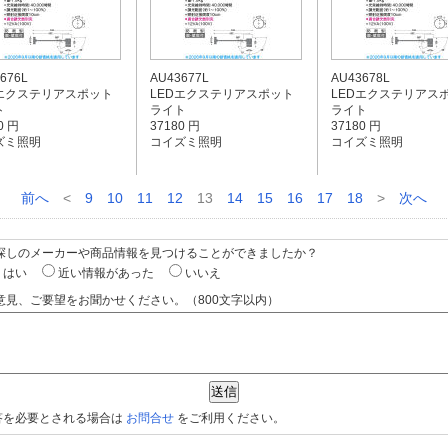
676L
AU43677L
AU43678L
Dエクステリアスポット
LEDエクステリアスポット
LEDエクステリアス
ト
ライト
ライト
0 円
37180 円
37180 円
ズミ照明
コイズミ照明
コイズミ照明
前へ
<
9
10
11
12
13
14
15
16
17
18
>
次へ
お探しのメーカーや商品情報を見つけることができましたか？
はい
近い情報があった
いいえ
意見、ご要望をお聞かせください。（800文字以内）
答を必要とされる場合は
お問合せ
をご利用ください。