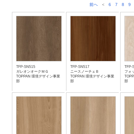
前へ
<
6
7
8
9
TFP-SN515
TFP-SN517
TFP-
ガレオンオークＭＧ
ニースノーチェＢ
フォ
TOPPAN 環境デザイン事業
TOPPAN 環境デザイン事業
TOP
部
部
部