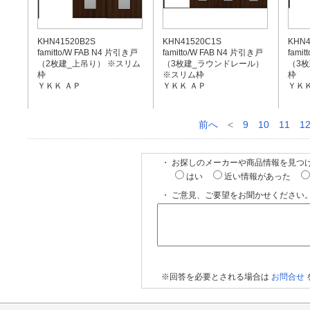
KHN41520B2S
KHN41520C1S
KHN4
famitto/W FAB N4 片引き戸
famitto/W FAB N4 片引き戸
fami
（2枚建_上吊り） ※スリム
（3枚建_ラウンドレール）
（3枚
枠
※スリム枠
枠
ＹＫＫ ＡＰ
ＹＫＫ ＡＰ
ＹＫＫ
前へ
<
9
10
11
1
・ お探しのメーカーや商品情報を見つ
はい
近い情報があった
・ ご意見、ご要望をお聞かせください。
※回答を必要とされる場合は
お問合せ