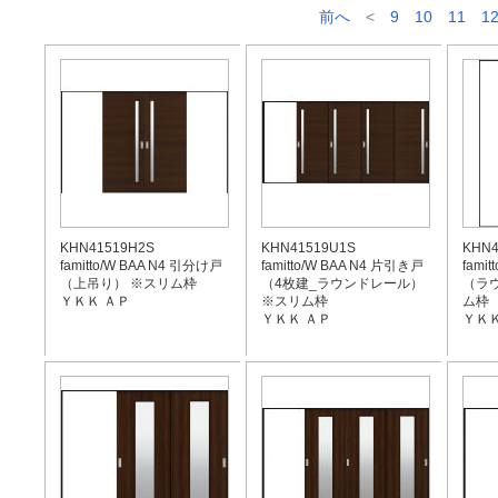
前へ
<
9
10
11
1
KHN41519H2S
KHN41519U1S
KHN4
famitto/W BAA N4 引分け戸
famitto/W BAA N4 片引き戸
fami
（上吊り） ※スリム枠
（4枚建_ラウンドレール）
（ラ
ＹＫＫ ＡＰ
※スリム枠
ム枠
ＹＫＫ ＡＰ
ＹＫＫ