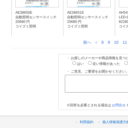
AE38650E
AE38651E
AH54
自動照明センサースイッチ
自動照明センサースイッチ
LED
20680 円
20680 円
8228
コイズミ照明
コイズミ照明
コイ
前へ
<
8
9
10
11
・ お探しのメーカーや商品情報を見つ
はい
近い情報があった
・ ご意見、ご要望をお聞かせください。
※回答を必要とされる場合は
お問合せ
利用規約
個人情報保護方