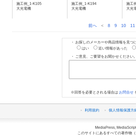
施工例_1-K105
施工例_1-K194
施工例
大光電機
大光電機
大光
前へ
<
8
9
10
11
・ お探しのメーカーや商品情報を見つ
はい
近い情報があった
・ ご意見、ご要望をお聞かせください。
※回答を必要とされる場合は
お問合せ
利用規約
個人情報保護方
MediaPress, Medi
このサイトにあるすべての著作物（