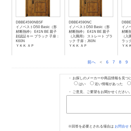
DBBE4590NBSF
DBBE4590NC
DBBE
イノベストD50 Basic（形
イノベストD50 Basic（形
イノベ
材断熱枠） E41N BE 親子
材断熱枠） E41N BE 親子
材断熱
顔認証キー ブラック 子扉：
（入隅用） ストレート ブラ
（入隅
K60N
ック 子扉：J60N
ラック
ＹＫＫ ＡＰ
ＹＫＫ ＡＰ
ＹＫＫ
前へ
<
6
7
8
9
・ お探しのメーカーや商品情報を見つ
はい
近い情報があった
・ ご意見、ご要望をお聞かせください。
※回答を必要とされる場合は
お問合せ