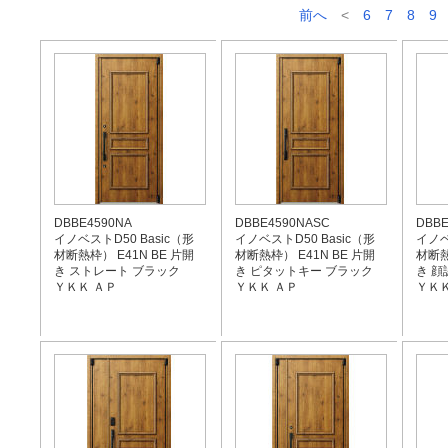
前へ
<
6
7
8
9
DBBE4590NA
DBBE4590NASC
DBBE
イノベストD50 Basic（形
イノベストD50 Basic（形
イノベ
材断熱枠） E41N BE 片開
材断熱枠） E41N BE 片開
材断熱
き ストレート ブラック
き ピタットキー ブラック
き 顔
ＹＫＫ ＡＰ
ＹＫＫ ＡＰ
ＹＫＫ