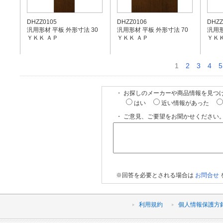
DHZZ0105
DHZZ0106
DHZZ
汎用形材 平板 外形寸法 30
汎用形材 平板 外形寸法 70
汎用形
ＹＫＫ ＡＰ
ＹＫＫ ＡＰ
ＹＫＫ
1
2
3
4
5
・ お探しのメーカーや商品情報を見つ
はい
近い情報があった
・ ご意見、ご要望をお聞かせください。
※回答を必要とされる場合は
お問合せ
利用規約
個人情報保護方