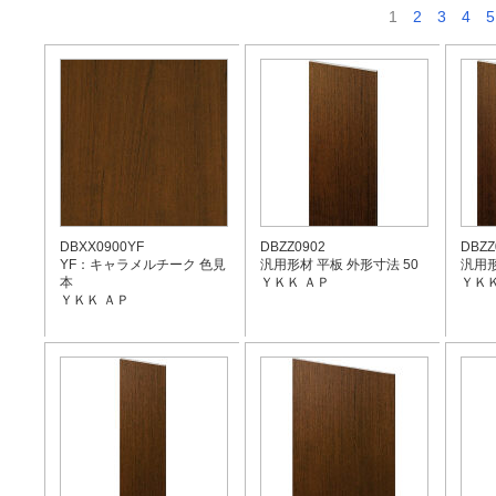
1
2
3
4
5
DBXX0900YF
DBZZ0902
DBZZ
YF：キャラメルチーク 色見
汎用形材 平板 外形寸法 50
汎用形
本
ＹＫＫ ＡＰ
ＹＫＫ
ＹＫＫ ＡＰ