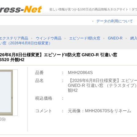
欲しい情報が見つかる100万点の商品情報カタログサイト！ダ
データの利用について
エクステリア商品
ウインドウ商品
エピソードII防火窓
GNEO-R
網
い窓（2026年6月8日仕様変更）
2026年6月8日仕様変更】エピソードII防火窓 GNEO-R 引違い窓
520 外観H2
品番
：
MHH20864S
品名
：
【2026年6月8日仕様変更】エピソー
GNEO-R 引違い窓 （テラスタイプ） 
観H2
税込価格
：
コメント
：
元画像：MHH20670Sをリネーム
G)