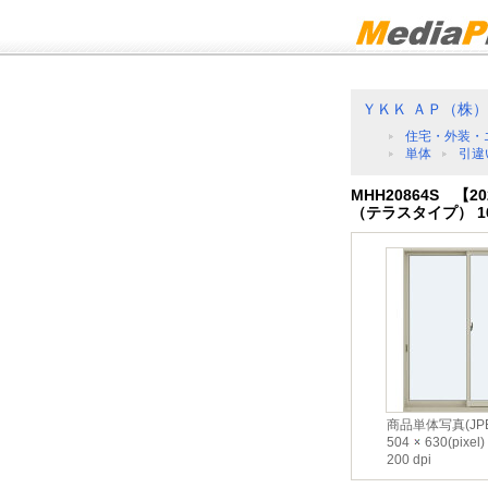
ＹＫＫ ＡＰ（株）
住宅・外装・
単体
引違
MHH20864S 【
（テラスタイプ） 16
商品単体写真(JPE
504
630(pixel)
200 dpi