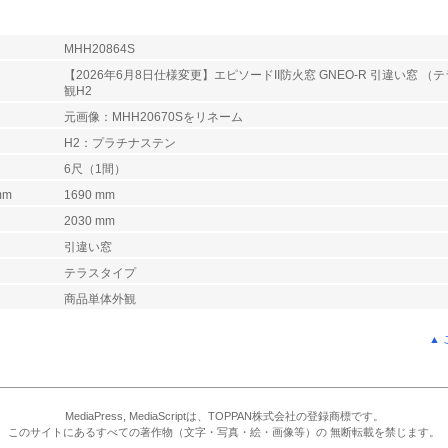
MHH20864S
【2026年6月8日仕様変更】エピソードII防火窓 GNEO-R 引違い窓 （テ
観H2
元画像：MHH20670Sをリネーム
H2：プラチナステン
6尺（1間）
mm
1690 mm
2030 mm
引違い窓
テラスタイプ
商品単体外観
▲
MediaPress, MediaScriptは、TOPPAN株式会社の登録商標です。
このサイトにあるすべての著作物（文字・写真・絵・画像等）の 無断転載を禁じます。