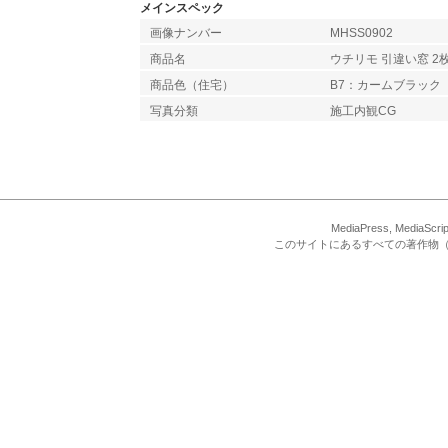
メインスペック
画像ナンバー
MHSS0902
商品名
ウチリモ 引違い窓 2
商品色（住宅）
B7：カームブラック
写真分類
施工内観CG
MediaPress, Med
このサイトにあるすべての著作物（