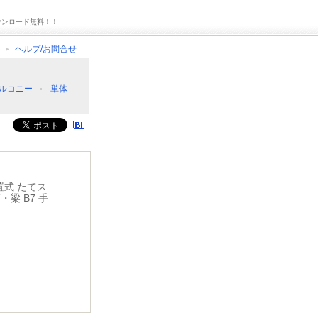
ウンロード無料！！
ヘルプ/お問合せ
バルコニー
単体
置式 たてス
・梁 B7 手