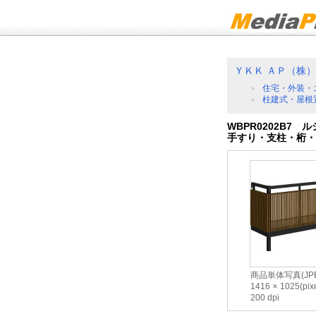
ＹＫＫ ＡＰ（株）
住宅・外装・
柱建式・屋根
WBPR0202B7
手すり・支柱・桁・梁
商品単体写真(JPE
1416
1025(pixe
200 dpi