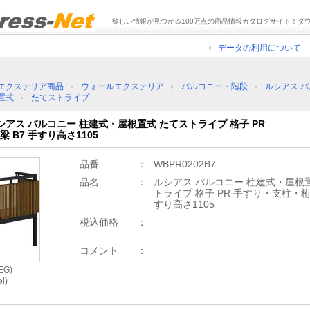
欲しい情報が見つかる100万点の商品情報カタログサイト！ダ
データの利用について
エクステリア商品
ウォールエクステリア
バルコニー・階段
ルシアス 
置式
たてストライプ
 ルシアス バルコニー 柱建式・屋根置式 たてストライプ 格子 PR
 B7 手すり高さ1105
品番
：
WBPR0202B7
品名
：
ルシアス バルコニー 柱建式・屋根
トライプ 格子 PR 手すり・支柱・桁
すり高さ1105
税込価格
：
コメント
：
G)
l)