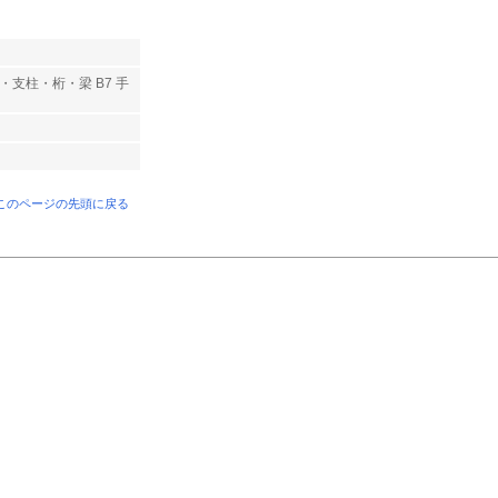
・支柱・桁・梁 B7 手
 このページの先頭に戻る