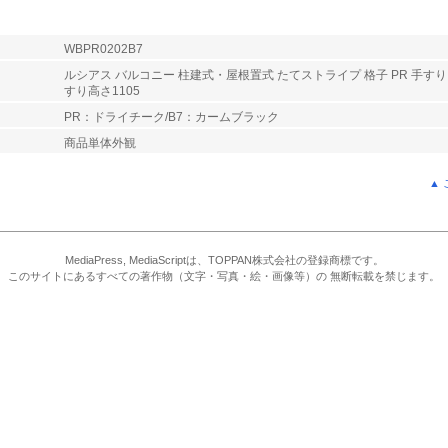
WBPR0202B7
ルシアス バルコニー 柱建式・屋根置式 たてストライプ 格子 PR 手すり
すり高さ1105
PR：ドライチーク/B7：カームブラック
商品単体外観
▲
MediaPress, MediaScriptは、TOPPAN株式会社の登録商標です。
このサイトにあるすべての著作物（文字・写真・絵・画像等）の 無断転載を禁じます。