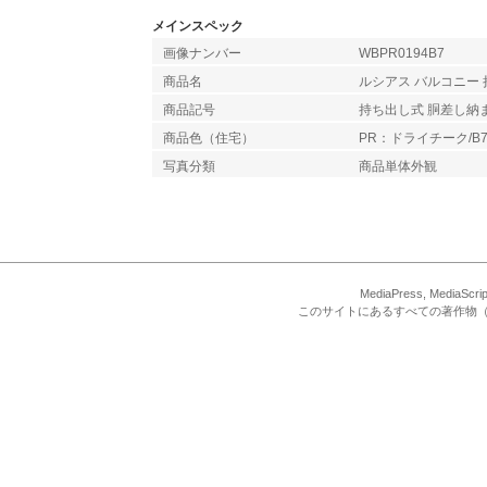
メインスペック
画像ナンバー
WBPR0194B7
商品名
ルシアス バルコニー 
商品記号
持ち出し式 胴差し納
商品色（住宅）
PR：ドライチーク/
写真分類
商品単体外観
MediaPress, Med
このサイトにあるすべての著作物（