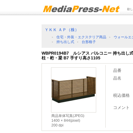
欲し
ＹＫＫ ＡＰ（株）
住宅・外装・エクステリア商品
ウォールエ
持ち出し式
台形格子
WBPR0194B7 ルシアス バルコニー 持ち出し式
柱・桁・梁 B7 手すり高さ1105
品番
品名
税込価格
コメント
商品単体写真(JPEG)
1400
844(pixel)
200 dpi