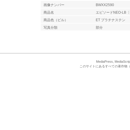
画像ナンバー
BWXX2590
商品名
エピソードNEO-LB〔
商品色（ビル）
ET プラチナステン
写真分類
部分
MediaPress, Med
このサイトにあるすべての著作物（