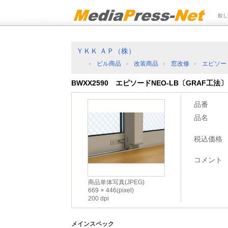
欲し
ＹＫＫ ＡＰ（株）
ビル商品
改装商品
窓改修
エピソード
BWXX2590 エピソードNEO-LB〔GRAF工法
品番
品名
税込価格
コメント
商品単体写真(JPEG)
669
446(pixel)
200 dpi
メインスペック