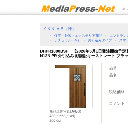
欲し
ＹＫＫ ＡＰ（株）
住宅・外装・エクステリア商品
エントラン
ナチュラル（N）
外引込みタイプ
スマ
DHPR1080BSF 【2026年5月1日受注開始予
N12N PR 外引込み 顔認証キーストレート ブラ
品番
品名
税込価格
コメント
商品単体写真(JPEG)
488
668(pixel)
200 dpi