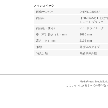
メインスペック
画像ナンバー
DHPR1080BSF
商品名
【2026年5月1日受注
トレート ブラック
商品色（住宅）
PR：ドライチーク
巾（Ｗ）長さ（Ｌ）mm
1695 mm
高さ（Ｈ）mm
2195 mm
形態
外引込みタイプ
写真分類
商品単体外観
MediaPress, Med
このサイトにあるすべての著作物（