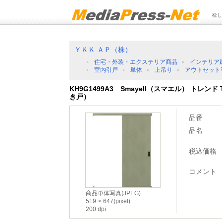
欲し
ＹＫＫ ＡＰ（株）
住宅・外装・エクステリア商品
インテリア
室内引戸
単体
上吊り
アウトセット
KH9G1499A3 Smayell（スマエル） トレン
き戸）
品番
品名
税込価格
コメント
商品単体写真(JPEG)
519
647(pixel)
200 dpi