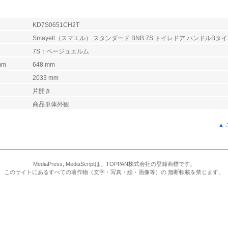
KD7S0651CH2T
Smayell（スマエル） スタンダード BNB 7S トイレドア ハンドルB
7S：ベージュエルム
mm
648 mm
2033 mm
片開き
商品単体外観
▲
MediaPress, MediaScriptは、TOPPAN株式会社の登録商標です。
このサイトにあるすべての著作物（文字・写真・絵・画像等）の 無断転載を禁じます。