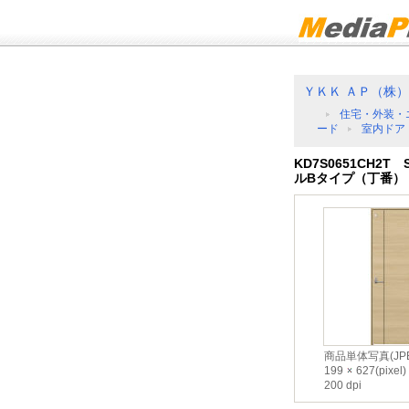
ＹＫＫ ＡＰ（株）
住宅・外装・
ード
室内ドア
KD7S0651CH2T
ルBタイプ（丁番）
商品単体写真(JPE
199
627(pixel)
200 dpi