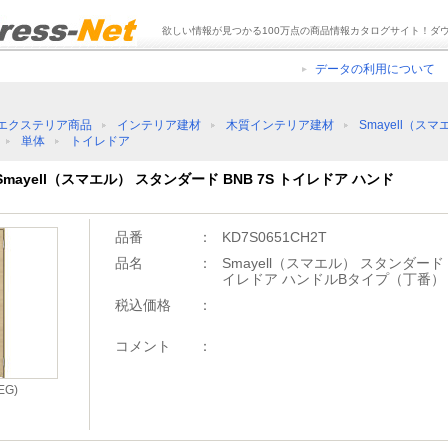
欲しい情報が見つかる100万点の商品情報カタログサイト！ダ
データの利用について
エクステリア商品
インテリア建材
木質インテリア建材
Smayell（ス
単体
トイレドア
 Smayell（スマエル） スタンダード BNB 7S トイレドア ハンド
品番
：
KD7S0651CH2T
品名
：
Smayell（スマエル） スタンダード B
イレドア ハンドルBタイプ（丁番）
税込価格
：
コメント
：
G)