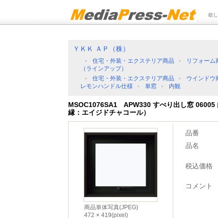
欲し
ＹＫＫ ＡＰ（株）
住宅・外装・エクステリア商品
リフォーム
（ラインアップ）
住宅・外装・エクステリア商品
ウインドウ
レモンハンドル仕様
単窓
内観
MSOC1076SA1 APW330 すべり出し窓 06
縁：エイジドチャコール）
品番
品名
税込価格
コメント
商品単体写真(JPEG)
472
419(pixel)