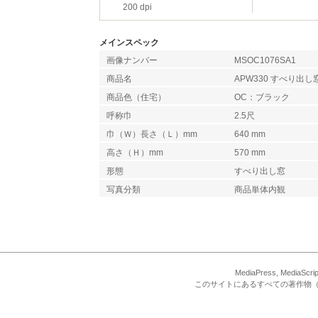
200 dpi
メインスペック
画像ナンバー
MSOC1076SA1
商品名
APW330 すべり出
商品色（住宅）
OC：ブラック
呼称巾
2.5尺
巾（Ｗ）長さ（Ｌ）mm
640 mm
高さ（Ｈ）mm
570 mm
形態
すべり出し窓
写真分類
商品単体内観
MediaPress, Med
このサイトにあるすべての著作物（