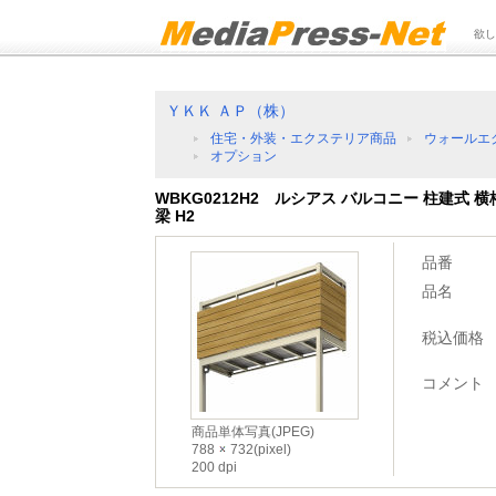
欲し
ＹＫＫ ＡＰ（株）
住宅・外装・エクステリア商品
ウォールエ
オプション
WBKG0212H2 ルシアス バルコニー 柱建式 
梁 H2
品番
品名
税込価格
コメント
商品単体写真(JPEG)
788
732(pixel)
200 dpi