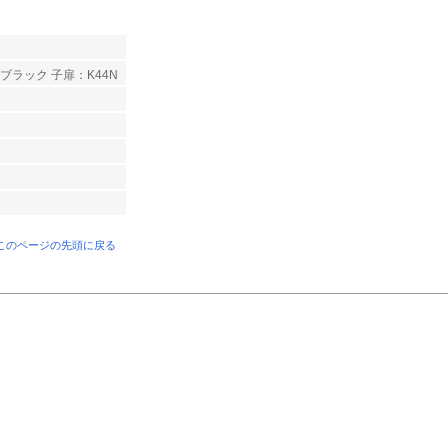
 ブラック 子扉：K44N
 このページの先頭に戻る