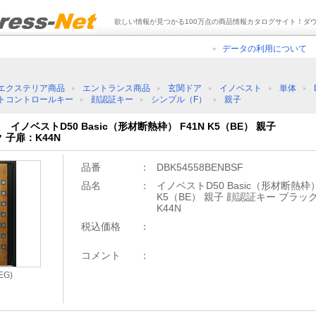
欲しい情報が見つかる100万点の商品情報カタログサイト！ダ
データの利用について
エクステリア商品
エントランス商品
玄関ドア
イノベスト
単体
トコントロールキー
顔認証キー
シンプル（F）
親子
SF イノベストD50 Basic（形材断熱枠） F41N K5（BE） 親子
 子扉：K44N
品番
：
DBK54558BENBSF
品名
：
イノベストD50 Basic（形材断熱枠）
K5（BE） 親子 顔認証キー ブラッ
K44N
税込価格
：
コメント
：
G)