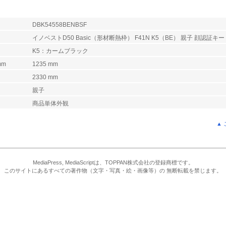
DBK54558BENBSF
イノベストD50 Basic（形材断熱枠） F41N K5（BE） 親子 顔認証キー
K5：カームブラック
mm
1235 mm
2330 mm
親子
商品単体外観
▲
MediaPress, MediaScriptは、TOPPAN株式会社の登録商標です。
このサイトにあるすべての著作物（文字・写真・絵・画像等）の 無断転載を禁じます。