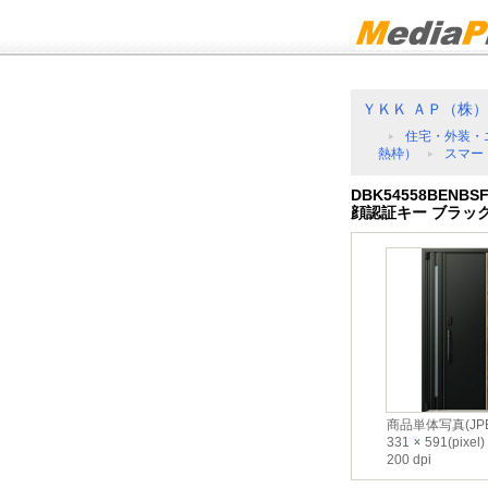
ＹＫＫ ＡＰ（株）
住宅・外装・
熱枠）
スマー
DBK54558BENB
顔認証キー ブラック
商品単体写真(JPE
331
591(pixel)
200 dpi