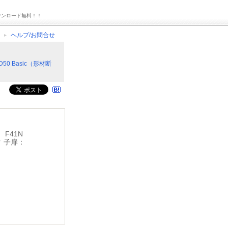
ウンロード無料！！
ヘルプ/お問合せ
D50 Basic（形材断
 F41N
ク 子扉：