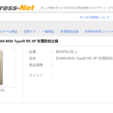
欲しい情報が見つかる100万点の商品情報カタログサイト！ダ
データの利用について
スチール商品
玄関ドア
一般商品
対震防犯仕様
EXIMA 80St［イメ
MA 80St TypeR R5 XP 対震防犯仕様
品番
：
BDXP0138_L
品名
：
EXIMA 80St TypeR R5 XP 対震防
税込価格
：
コメント
：
G)