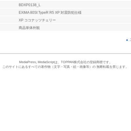
BDXP0138_L
EXIMA 80St TypeR R5 XP 対震防犯仕様
XP ココナッツチェリー
商品単体外観
▲
MediaPress, MediaScriptは、TOPPAN株式会社の登録商標です。
このサイトにあるすべての著作物（文字・写真・絵・画像等）の 無断転載を禁じます。