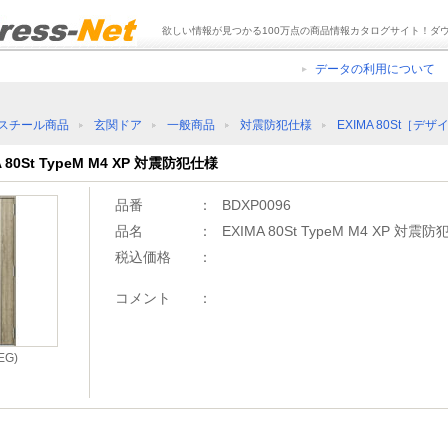
欲しい情報が見つかる100万点の商品情報カタログサイト！ダ
データの利用について
スチール商品
玄関ドア
一般商品
対震防犯仕様
EXIMA 80St［デザ
A 80St TypeM M4 XP 対震防犯仕様
品番
：
BDXP0096
品名
：
EXIMA 80St TypeM M4 XP 対震
税込価格
：
コメント
：
G)