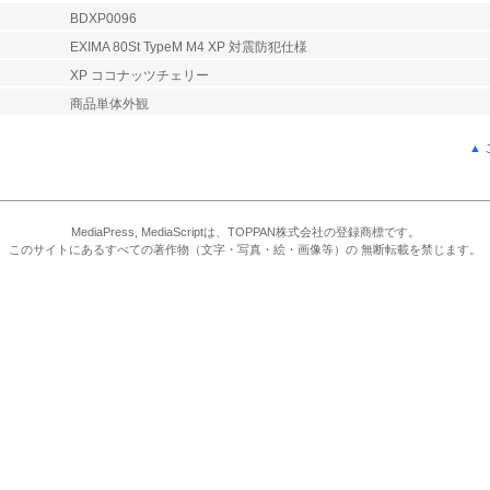
BDXP0096
EXIMA 80St TypeM M4 XP 対震防犯仕様
XP ココナッツチェリー
商品単体外観
▲
MediaPress, MediaScriptは、TOPPAN株式会社の登録商標です。
このサイトにあるすべての著作物（文字・写真・絵・画像等）の 無断転載を禁じます。