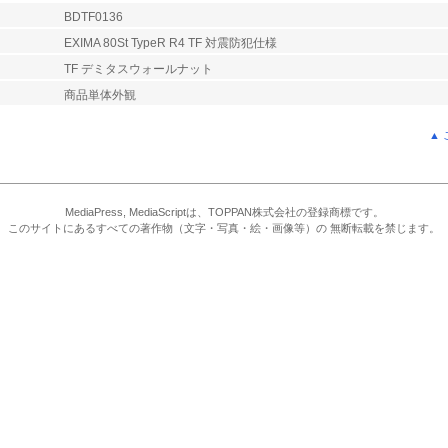
BDTF0136
EXIMA 80St TypeR R4 TF 対震防犯仕様
TF デミタスウォールナット
商品単体外観
▲
MediaPress, MediaScriptは、TOPPAN株式会社の登録商標です。
このサイトにあるすべての著作物（文字・写真・絵・画像等）の 無断転載を禁じます。