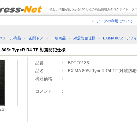
欲しい情報が見つかる100万点の商品情報カタログサイト！ダ
データの利用について
スチール商品
玄関ドア
一般商品
対震防犯仕様
EXIMA 80St［デザ
 80St TypeR R4 TF 対震防犯仕様
品番
：
BDTF0136
品名
：
EXIMA 80St TypeR R4 TF 対震防
税込価格
：
コメント
：
G)