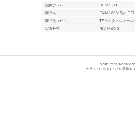
画像ナンバー
BDSS0211
商品名
EXIMA 80St TypeF F1
商品色（ビル）
TF デミタスウォール
写真分類
施工外観CG
MediaPress, Med
このサイトにあるすべての著作物（