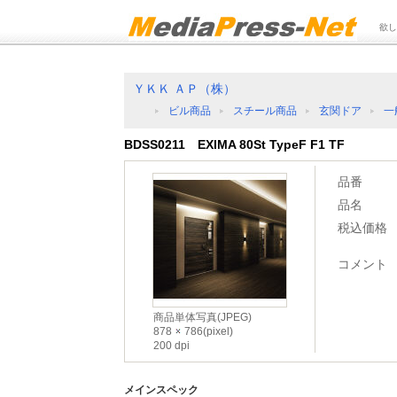
欲し
ＹＫＫ ＡＰ（株）
ビル商品
スチール商品
玄関ドア
一
BDSS0211 EXIMA 80St TypeF F1 TF
品番
品名
税込価格
コメント
商品単体写真(JPEG)
878
786(pixel)
200 dpi
メインスペック