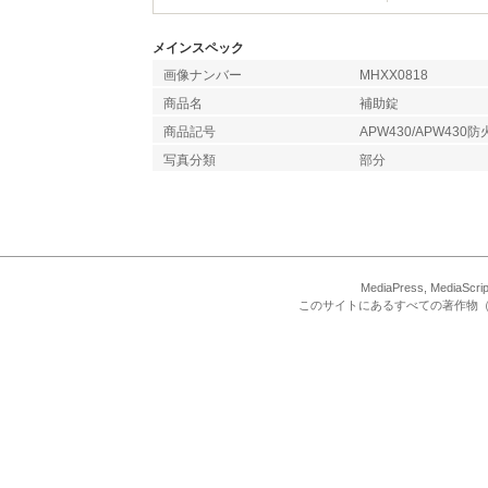
メインスペック
画像ナンバー
MHXX0818
商品名
補助錠
商品記号
APW430/APW430
写真分類
部分
MediaPress, Med
このサイトにあるすべての著作物（