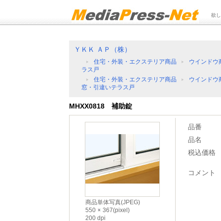
欲し
ＹＫＫ ＡＰ（株）
住宅・外装・エクステリア商品
ウインドウ
ラス戸
住宅・外装・エクステリア商品
ウインドウ
窓・引違いテラス戸
MHXX0818 補助錠
品番
品名
税込価格
コメント
商品単体写真(JPEG)
550
367(pixel)
200 dpi